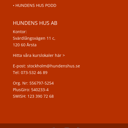
•
HUNDENS HUS PODD
HUNDENS HUS AB
Kontor:
Svärdlångsvägen 11 c,
120 60 Årsta
Hitta våra kurslokaler här >
E-post: stockholm@hundenshus.se
Tel: 073-532 46 89
Org. Nr: 556797-5254
PlusGiro: 540233-4
SWISH: 123 390 72 68